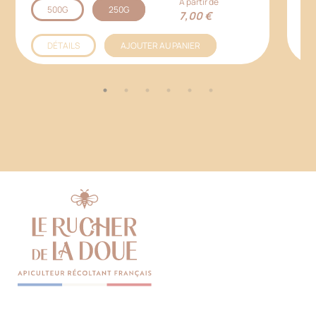
A partir de
500G
250G
7,00 €
DÉTAILS
AJOUTER AU PANIER