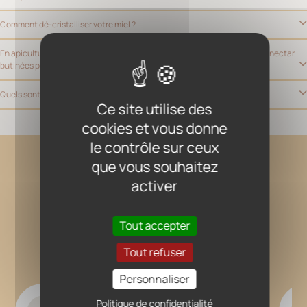
Comment dé-cristalliser votre miel ?
En apiculture biologique, peut-on précisément connaître les sources de nectar
butinées par les abeilles ?
Quels sont les critères permettant d'identifier un miel de qualité ?
Ce site utilise des
cookies et vous donne
le contrôle sur ceux
que vous souhaitez
activer
Nos autres suggestions
Tout accepter
Tout refuser
Personnaliser
Politique de confidentialité