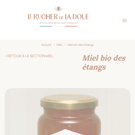
Précédent
Suivant
Panneau de gestion des cookies
Accueil
>
Miel
>
Miel bio des étangs
Miel bio des
< RETOUR À LA SECTION MIEL
étangs