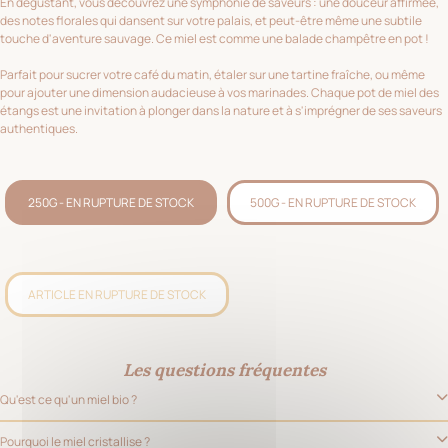
En dégustant, vous découvrez une symphonie de saveurs : une douceur affirmée,
des notes florales qui dansent sur votre palais, et peut-être même une subtile
touche d'aventure sauvage. Ce miel est comme une balade champêtre en pot !
Parfait pour sucrer votre café du matin, étaler sur une tartine fraîche, ou même
pour ajouter une dimension audacieuse à vos marinades. Chaque pot de miel des
étangs est une invitation à plonger dans la nature et à s'imprégner de ses saveurs
authentiques.
250G - EN RUPTURE DE STOCK
500G - EN RUPTURE DE STOCK
ARTICLE EN RUPTURE DE STOCK
Les questions fréquentes
Qu'est ce qu'un miel bio ?
Pourquoi le miel cristallise ?